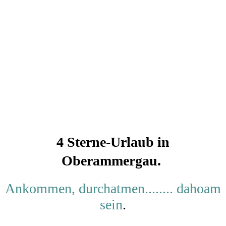
Ferienwohn
u
Marka
Urlaub in Oberammergau
4 Sterne-Urlaub in
Oberammergau.
Ankommen, durchatmen........ dahoam
sein
.