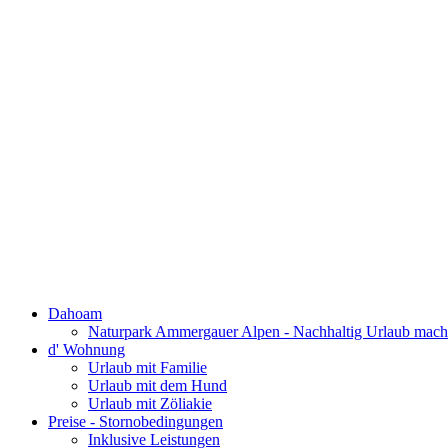
Dahoam
Naturpark Ammergauer Alpen - Nachhaltig Urlaub mac
d' Wohnung
Urlaub mit Familie
Urlaub mit dem Hund
Urlaub mit Zöliakie
Preise - Stornobedingungen
Inklusive Leistungen