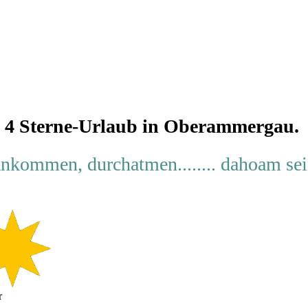
ng Marka
4 Sterne-Urlaub in Oberammergau.
nkommen, durchatmen........ dahoam se
r